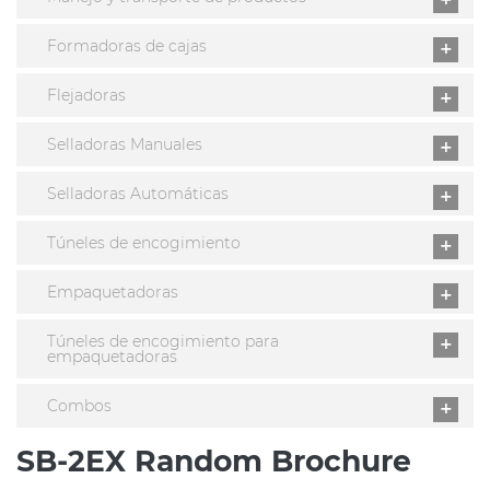
Formadoras de cajas
Flejadoras
Selladoras Manuales
Selladoras Automáticas
Túneles de encogimiento
Empaquetadoras
Túneles de encogimiento para
empaquetadoras
Combos
SB-2EX Random Brochure