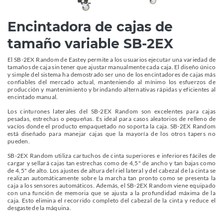
Catálogo
Encintadora de cajas de
tamaño variable SB-2EX
El SB-2EX Random de Eastey permite a los usuarios ejecutar una variedad de
tamaños de caja sin tener que ajustar manualmente cada caja. El diseño único
y simple del sistema ha demostrado ser uno de los encintadores de cajas más
confiables del mercado actual, manteniendo al mínimo los esfuerzos de
producción y mantenimiento y brindando alternativas rápidas y eficientes al
encintado manual.
Los cinturones laterales del SB-2EX Random son excelentes para cajas
pesadas, estrechas o pequeñas. Es ideal para casos aleatorios de relleno de
vacíos donde el producto empaquetado no soporta la caja. SB-2EX Random
está diseñado para manejar cajas que la mayoría de los otros tapers no
pueden.
SB-2EX Random utiliza cartuchos de cinta superiores e inferiores fáciles de
cargar y sellará cajas tan estrechas como de 4,5" de ancho y tan bajas como
de 4,5" de alto. Los ajustes de altura del riel lateral y del cabezal de la cinta se
realizan automáticamente sobre la marcha tan pronto como se presenta la
caja a los sensores automáticos. Además, el SB-2EX Random viene equipado
con una función de memoria que se ajusta a la profundidad máxima de la
caja. Esto elimina el recorrido completo del cabezal de la cinta y reduce el
desgaste de la máquina.