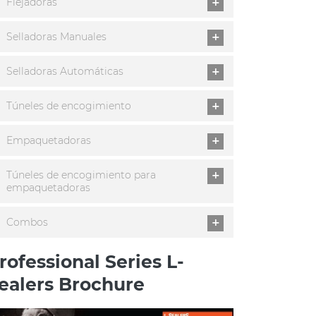
Flejadoras
Selladoras Manuales
Selladoras Automáticas
Túneles de encogimiento
Empaquetadoras
Túneles de encogimiento para
empaquetadoras
Combos
rofessional Series L-
ealers Brochure