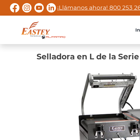
¡Llámanos ahora! 800 253 2
I
Selladora en L de la Serie