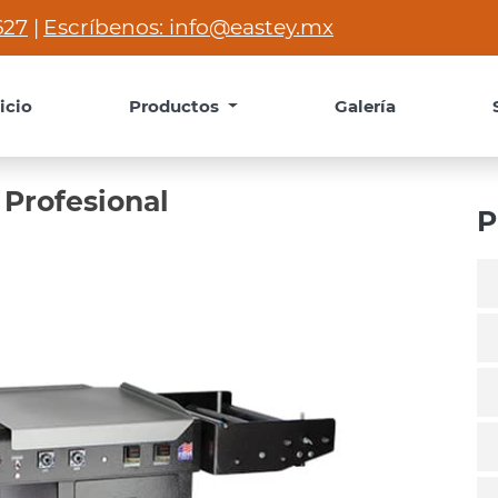
627
Escríbenos: info@eastey.mx
|
nicio
Productos
Galería
 Profesional
P