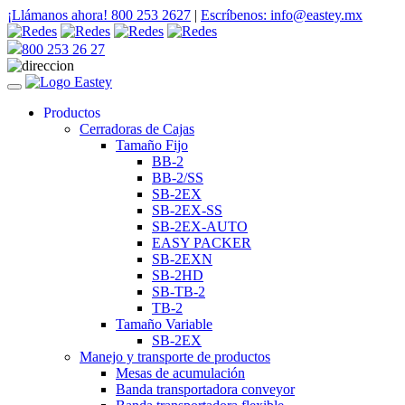
¡Llámanos ahora! 800 253 2627
|
Escríbenos: info@eastey.mx
800 253 26 27
Productos
Cerradoras de Cajas
Tamaño Fijo
BB-2
BB-2/SS
SB-2EX
SB-2EX-SS
SB-2EX-AUTO
EASY PACKER
SB-2EXN
SB-2HD
SB-TB-2
TB-2
Tamaño Variable
SB-2EX
Manejo y transporte de productos
Mesas de acumulación
Banda transportadora conveyor