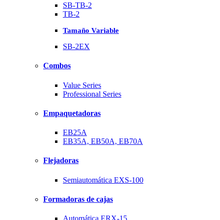
SB-TB-2
TB-2
Tamaño Variable
SB-2EX
Combos
Value Series
Professional Series
Empaquetadoras
EB25A
EB35A, EB50A, EB70A
Flejadoras
Semiautomática EXS-100
Formadoras de cajas
Automática ERX-15