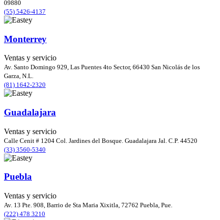
09880
(55) 5426-4137
Monterrey
Ventas y servicio
Av. Santo Domingo 929, Las Puentes 4to Sector, 66430 San Nicolás de los
Garza, N.L.
(81) 1642-2320
Guadalajara
Ventas y servicio
Calle Cenit # 1204 Col. Jardines del Bosque. Guadalajara Jal. C.P. 44520
(33) 3560-5340
Puebla
Ventas y servicio
Av. 13 Pte. 908, Barrio de Sta Maria Xixitla, 72762 Puebla, Pue.
(222) 478 3210