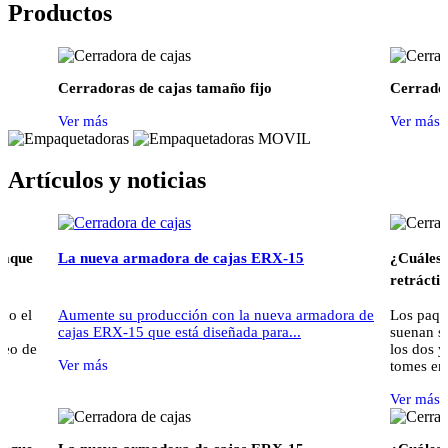
Productos
Cerradoras de cajas tamaño fijo
Cerrador
Ver más
Ver más
Artículos y noticias
paque
La nueva armadora de cajas ERX-15
¿Cuáles 
retráctil
do el
Aumente su producción con la nueva armadora de
Los paque
cajas ERX-15 que está diseñada para...
suenan si
seo de
los dos y
Ver más
tomes en 
otra.
Ver más