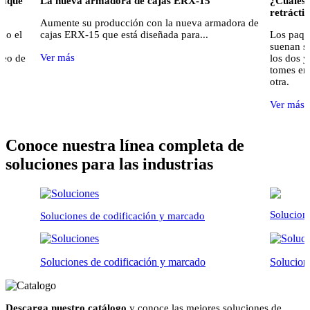
paque
La nueva armadora de cajas ERX-15
¿Cuáles 
retráctil
Aumente su producción con la nueva armadora de
do el
cajas ERX-15 que está diseñada para...
Los paque
suenan si
Ver más
seo de
los dos y
tomes en 
otra.
Ver más
Conoce nuestra línea completa de
soluciones para las industrias
Solucion
Soluciones de codificación y marcado
Soluciones de codificación y marcado
Solucion
Descarga nuestro catálogo
y conoce las mejores soluciones de