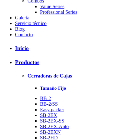
Combos
Value Series
Professional Series
Galería
Servicio técnico
Blog
Contacto
Inicio
Productos
Cerradoras de Cajas
Tamaño Fijo
BB-2
BB-2/SS
Easy packer
SB-2EX
SB-2EX-SS
SB-2EX-Auto
SB-2EXN
SB-2HD