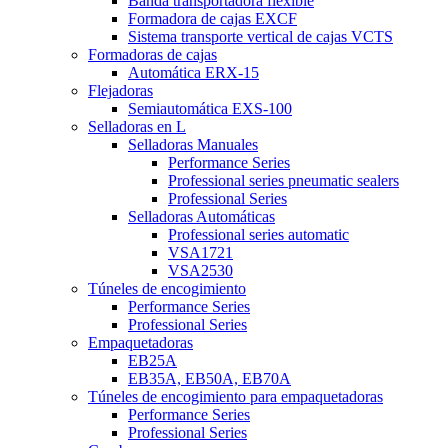
Banda transportadora flexible
Formadora de cajas EXCF
Sistema transporte vertical de cajas VCTS
Formadoras de cajas
Automática ERX-15
Flejadoras
Semiautomática EXS-100
Selladoras en L
Selladoras Manuales
Performance Series
Professional series pneumatic sealers
Professional Series
Selladoras Automáticas
Professional series automatic
VSA1721
VSA2530
Túneles de encogimiento
Performance Series
Professional Series
Empaquetadoras
EB25A
EB35A, EB50A, EB70A
Túneles de encogimiento para empaquetadoras
Performance Series
Professional Series