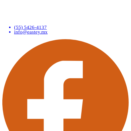
(55) 5426-4137
info@eastey.mx